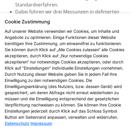
Standardverfahren.
Dabei führen wir drei Messungen in definierten
Abständen durch, woraus sich ein systolischer
Cookie Zustimmung
und diastolischer Mittelwert errechnen lässt (inkl.
Auf unserer Website verwenden wir Cookies, um Inhalte und
Puls). Daraus können wir eine verlässliche
Angebote zu optimieren. Einige Funktionen dieser Website
Aussage treffen und beraten Sie zu Ihrem
benötigen Ihre Zustimmung, um einwandfrei zu funktionieren.
individuellen Bluthochdruck-Risiko.
Sie können durch Klick auf „Alle Cookies zulassen“ alle Cookies
akzeptieren, durch Klick auf „Nur notwendige Cookies
Je nach Ergebnis sprechen wir weitere Empfehlungen
akzeptieren“ nur notwendige Cookies akzeptieren, oder durch
aus, die wir nach Ihrer Zustimmung mit Ihrem
Klick auf "Einstellungen" individuelle Einstellungen vornehmen.
Arzt/Ihrer Ärztin abstimmen.
Durch Nutzung dieser Website geben Sie in jedem Fall Ihre
Einwilligung zu den notwendigen Cookies. Die
Alles kostenfrei für Sie
Einwilligungserklärung (des Nutzers, bzw. dessen Gerät) wird
gespeichert, um deren Abfrage nicht erneut wiederholen zu
Die Kosten der standardisierten Risikoerfassung bei
müssen und die Einwilligung entsprechend der gesetzlichen
Bluthochdruck werden von Ihrer gesetzlichen oder
Verpflichtung nachweisen zu können. Sie können Ihre Cookie
privaten Krankenkasse vollständig übernommen.
Einstellungen jederzeit durch Klick auf das Schloss Symbol
Button am Seitenrand anpassen, verwalten und widerrufen.
Datenschutz
Impressum