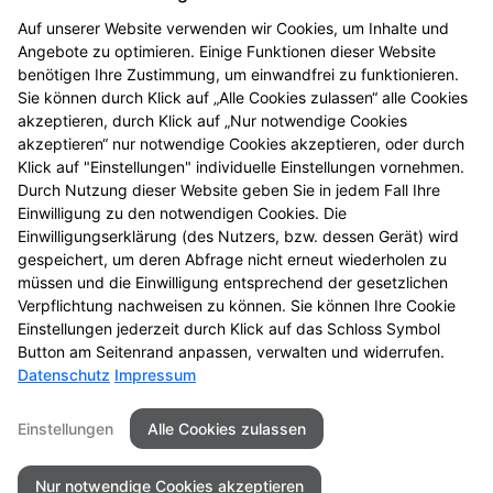
Tee und Heilkräuter
Auf unserer Website verwenden wir Cookies, um Inhalte und
Angebote zu optimieren. Einige Funktionen dieser Website
benötigen Ihre Zustimmung, um einwandfrei zu funktionieren.
Vitalstoffe
Sie können durch Klick auf „Alle Cookies zulassen“ alle Cookies
akzeptieren, durch Klick auf „Nur notwendige Cookies
Vitamine, Mineralien und
akzeptieren“ nur notwendige Cookies akzeptieren, oder durch
Spurenelemente
Klick auf "Einstellungen" individuelle Einstellungen vornehmen.
Durch Nutzung dieser Website geben Sie in jedem Fall Ihre
Einwilligung zu den notwendigen Cookies. Die
Wohlbefinden durch Fitness
Einwilligungserklärung (des Nutzers, bzw. dessen Gerät) wird
gespeichert, um deren Abfrage nicht erneut wiederholen zu
müssen und die Einwilligung entsprechend der gesetzlichen
Zahnpflege und Zahnschutz
Verpflichtung nachweisen zu können. Sie können Ihre Cookie
Einstellungen jederzeit durch Klick auf das Schloss Symbol
Button am Seitenrand anpassen, verwalten und widerrufen.
Datenschutz
Impressum
Kontakt
Impressum
Datenschutz
Einstellungen
Alle Cookies zulassen
Barrierefreiheit
Nur notwendige Cookies akzeptieren