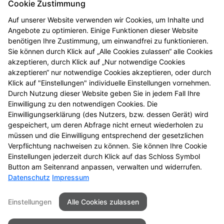
Cookie Zustimmung
PLZ/Ort:
Auf unserer Website verwenden wir Cookies, um Inhalte und
99099 Erfurt
Angebote zu optimieren. Einige Funktionen dieser Website
Telefon:
benötigen Ihre Zustimmung, um einwandfrei zu funktionieren.
Sie können durch Klick auf „Alle Cookies zulassen“ alle Cookies
0361-3458213
akzeptieren, durch Klick auf „Nur notwendige Cookies
Fax:
akzeptieren“ nur notwendige Cookies akzeptieren, oder durch
+49 (361) 3458233
Klick auf "Einstellungen" individuelle Einstellungen vornehmen.
Durch Nutzung dieser Website geben Sie in jedem Fall Ihre
E-Mail:
Einwilligung zu den notwendigen Cookies. Die
info@delphin-apotheke-erfurt.de
Einwilligungserklärung (des Nutzers, bzw. dessen Gerät) wird
gespeichert, um deren Abfrage nicht erneut wiederholen zu
Öffnungszeiten
müssen und die Einwilligung entsprechend der gesetzlichen
Verpflichtung nachweisen zu können. Sie können Ihre Cookie
Mo - Fr, Sa
: 09:00-19:00
Einstellungen jederzeit durch Klick auf das Schloss Symbol
Button am Seitenrand anpassen, verwalten und widerrufen.
Datenschutz
Impressum
Kontakt
Impressum
Datenschutz
Einstellungen
Alle Cookies zulassen
Barrierefreiheit