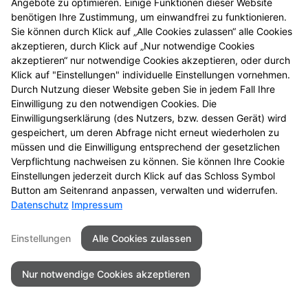
Angebote zu optimieren. Einige Funktionen dieser Website
entdecken Sie neue
benötigen Ihre Zustimmung, um einwandfrei zu funktionieren.
Aktionsprodukte und
Sie können durch Klick auf „Alle Cookies zulassen“ alle Cookies
das nächste
akzeptieren, durch Klick auf „Nur notwendige Cookies
Gewinnspiel.
akzeptieren“ nur notwendige Cookies akzeptieren, oder durch
Klick auf "Einstellungen" individuelle Einstellungen vornehmen.
Durch Nutzung dieser Website geben Sie in jedem Fall Ihre
Einwilligung zu den notwendigen Cookies. Die
Einwilligungserklärung (des Nutzers, bzw. dessen Gerät) wird
gespeichert, um deren Abfrage nicht erneut wiederholen zu
Kontakt
Impressum
Datenschutz
müssen und die Einwilligung entsprechend der gesetzlichen
Barrierefreiheit
Verpflichtung nachweisen zu können. Sie können Ihre Cookie
Einstellungen jederzeit durch Klick auf das Schloss Symbol
© 2026 Delphin Apotheke
Button am Seitenrand anpassen, verwalten und widerrufen.
Datenschutz
Impressum
Einstellungen
Alle Cookies zulassen
Nur notwendige Cookies akzeptieren